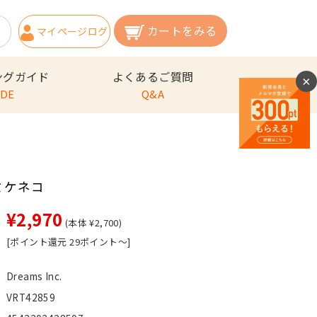
カートをみる
マイページ
ログ
イン
ングガイド
よくあるご質問
×
IDE
Q&A
 ミケネコ
¥2,970
(本体 ¥2,700)
[ポイント還元 29ポイント～]
Dreams Inc.
VRT42859