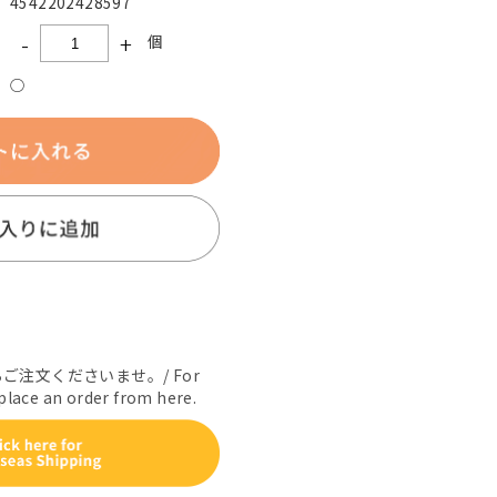
4542202428597
-
+
個
○
注文くださいませ。/ For
 place an order from here.