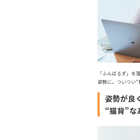
「ふんばるず」を
姿勢に。ついつい“
姿勢が良
“猫背”