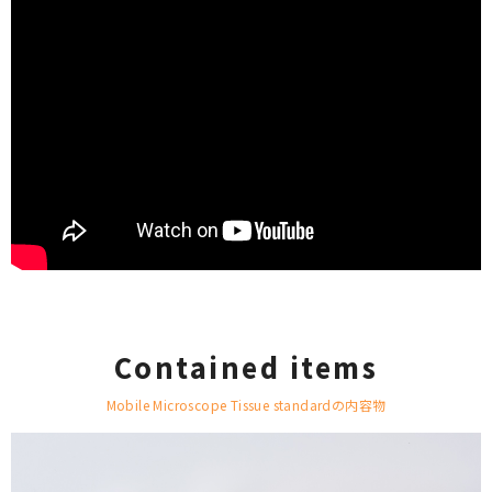
Contained items
Mobile Microscope Tissue standardの内容物