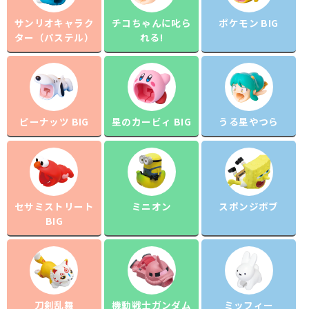
サンリオキャラク
チコちゃんに叱ら
ポケモン BIG
ター（パステル）
れる!
ピーナッツ BIG
星のカービィ BIG
うる星やつら
セサミストリート
ミニオン
スポンジボブ
BIG
刀剣乱舞
機動戦士ガンダム
ミッフィー