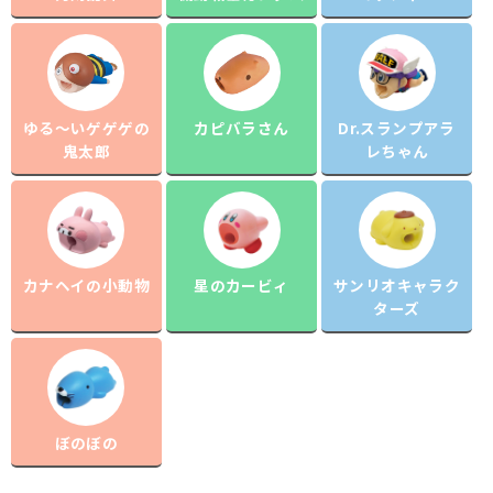
ゆる～いゲゲゲの
カピバラさん
Dr.スランプアラ
鬼太郎
レちゃん
カナヘイの小動物
星のカービィ
サンリオキャラク
ターズ
ぼのぼの