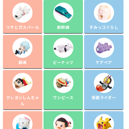
リサとガスパール
新幹線
すみっコぐらし
銀魂
ピーナッツ
ケアベア
クレヨンしんちゃ
ワンピース
仮面ライダー
ん