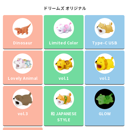
ドリームズ オリジナル
Dinosaur
Limited Color
Type-C USB
Lovely Animal
vol.1
vol.2
vol.3
和 JAPANESE
GLOW
STYLE