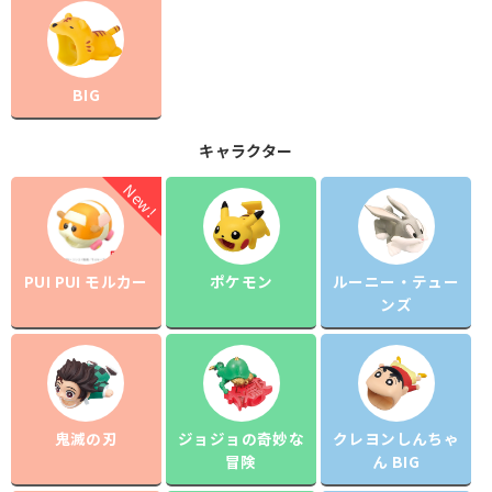
BIG
キャラクター
PUI PUI モルカー
ポケモン
ルーニー・テュー
ンズ
鬼滅の刃
ジョジョの奇妙な
クレヨンしんちゃ
冒険
ん BIG