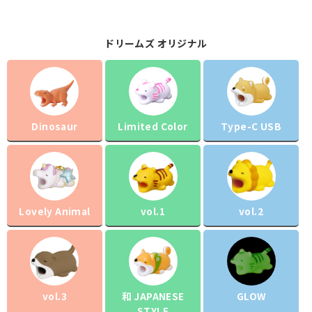
ドリームズ オリジナル
Dinosaur
Limited Color
Type-C USB
Lovely Animal
vol.1
vol.2
vol.3
和 JAPANESE
GLOW
STYLE