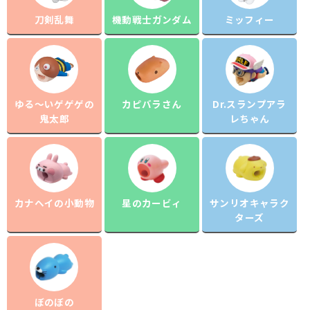
刀剣乱舞
機動戦士ガンダム
ミッフィー
ゆる～いゲゲゲの
カピバラさん
Dr.スランプアラ
鬼太郎
レちゃん
カナヘイの小動物
星のカービィ
サンリオキャラク
ターズ
ぼのぼの