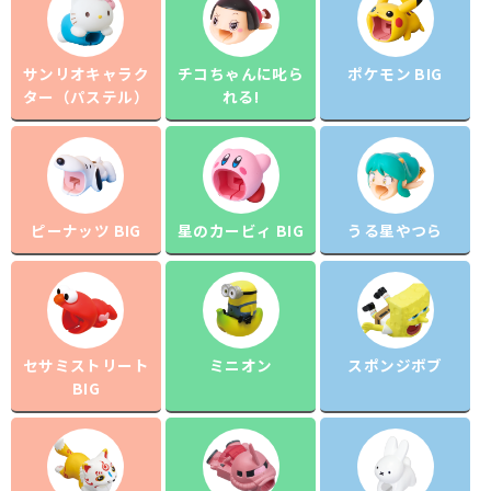
サンリオキャラク
チコちゃんに叱ら
ポケモン BIG
ター（パステル）
れる!
ピーナッツ BIG
星のカービィ BIG
うる星やつら
セサミストリート
ミニオン
スポンジボブ
BIG