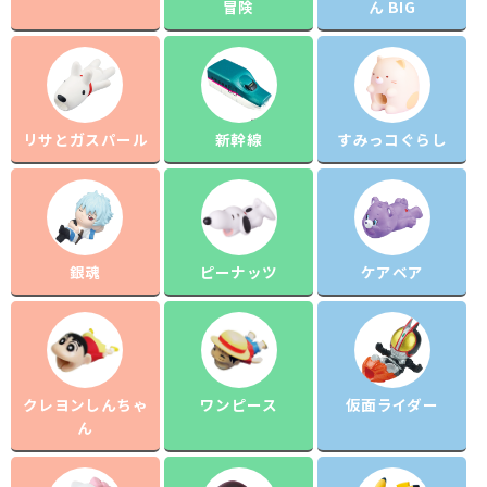
冒険
ん BIG
リサとガスパール
新幹線
すみっコぐらし
銀魂
ピーナッツ
ケアベア
クレヨンしんちゃ
ワンピース
仮面ライダー
ん