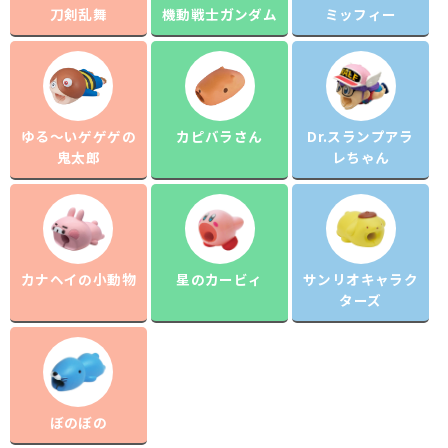
刀剣乱舞
機動戦士ガンダム
ミッフィー
ゆる～いゲゲゲの
カピバラさん
Dr.スランプアラ
鬼太郎
レちゃん
カナヘイの小動物
星のカービィ
サンリオキャラク
ターズ
ぼのぼの