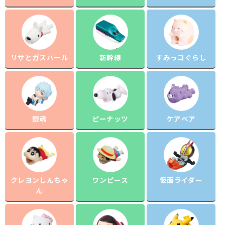
リサとガスパール
新幹線
すみっコぐらし
銀魂
ピーナッツ
ケアベア
クレヨンしんちゃ
ワンピース
仮面ライダー
ん