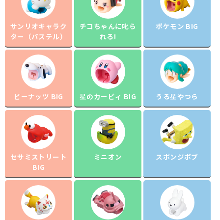
サンリオキャラク
チコちゃんに叱ら
ポケモン BIG
ター（パステル）
れる!
ピーナッツ BIG
星のカービィ BIG
うる星やつら
セサミストリート
ミニオン
スポンジボブ
BIG