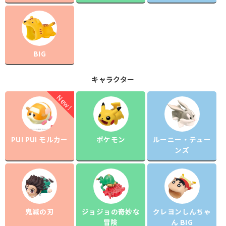
BIG
キャラクター
PUI PUI モルカー
ポケモン
ルーニー・テュー
ンズ
鬼滅の刃
ジョジョの奇妙な
クレヨンしんちゃ
冒険
ん BIG