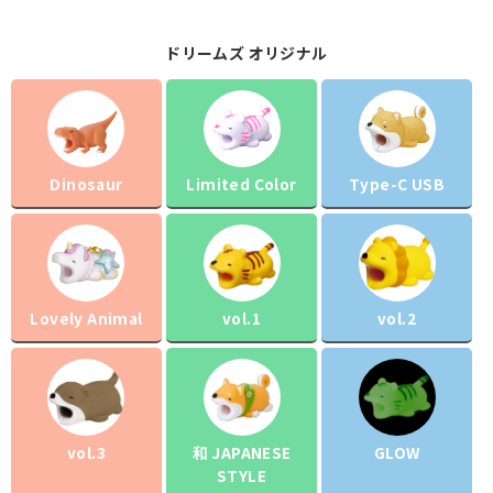
ドリームズ オリジナル
Dinosaur
Limited Color
Type-C USB
Lovely Animal
vol.1
vol.2
vol.3
和 JAPANESE
GLOW
STYLE